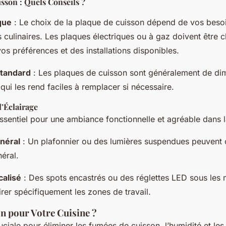
sson : Quels Conseils ?
que
: Le choix de la plaque de cuisson dépend de vos besoi
culinaires. Les plaques électriques ou à gaz doivent être c
os préférences et des installations disponibles.
tandard
: Les plaques de cuisson sont généralement de di
qui les rend faciles à remplacer si nécessaire.
l’Éclairage
essentiel pour une ambiance fonctionnelle et agréable dans l
néral
: Un plafonnier ou des lumières suspendues peuvent o
éral.
calisé
: Des spots encastrés ou des réglettes LED sous les
rer spécifiquement les zones de travail.
on pour Votre Cuisine ?
ruciale pour éliminer les fumées de cuisson, l’humidité et le