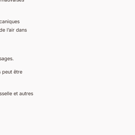
écaniques
e l’air dans
usages.
 peut être
sselle et autres