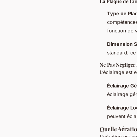
La Plaque de Cui
Type de Pla
compétences 
fonction de v
Dimension S
standard, ce 
Ne Pas Négliger 
L’éclairage est 
Éclairage Gé
éclairage gén
Éclairage Lo
peuvent éclai
Quelle Aérati
L’aération est c