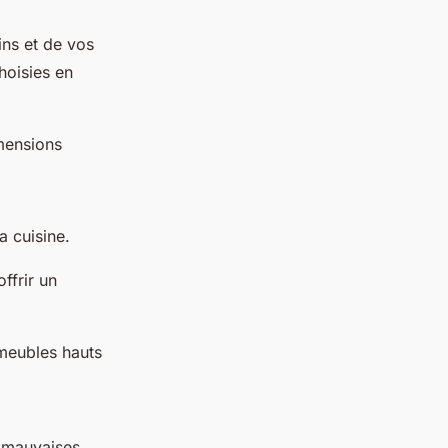
ns et de vos
hoisies en
mensions
a cuisine.
ffrir un
 meubles hauts
s mauvaises