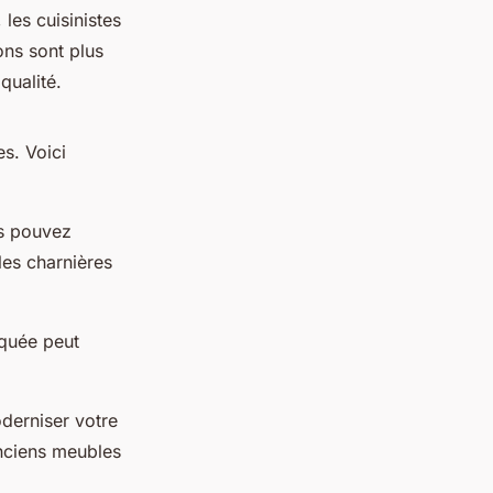
 les cuisinistes
ons sont plus
qualité.
s. Voici
us pouvez
les charnières
quée peut
oderniser votre
nciens meubles