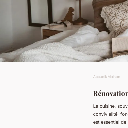
Accueil
›
Maison
MAISON
Rénovation maison : 
Rénovation
La cuisine, sou
cuisine
convivialité, fo
est essentiel de
Antoine
•
28 janvier 2025
•
7 min de lecture