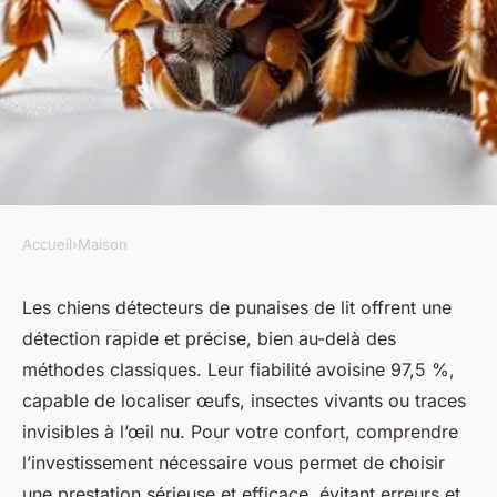
Accueil
›
Maison
MAISON
Chien détecteur de punaises
Les chiens détecteurs de punaises de lit offrent une
détection rapide et précise, bien au-delà des
de lit : combien investir pour
méthodes classiques. Leur fiabilité avoisine 97,5 %,
votre confort ?
capable de localiser œufs, insectes vivants ou traces
invisibles à l’œil nu. Pour votre confort, comprendre
Antoine
•
29 mai 2025
•
5 min de lecture
l’investissement nécessaire vous permet de choisir
une prestation sérieuse et efficace, évitant erreurs et