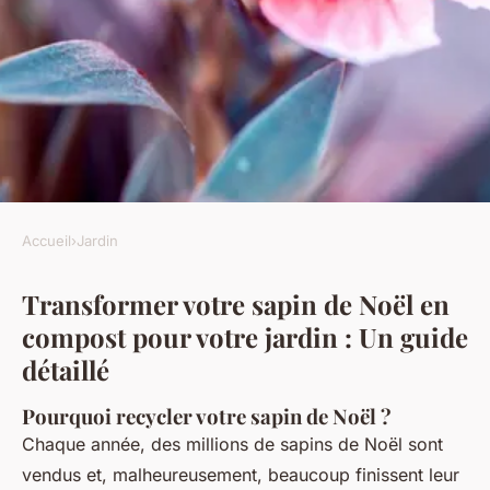
Accueil
›
Jardin
JARDIN
Transformer votre sapin de Noël en
Transformer votre sapin de
compost pour votre jardin : Un guide
Noël en compost pour votre
détaillé
jardin
Pourquoi recycler votre sapin de Noël ?
Antoine
•
15 janvier 2025
•
6 min de lecture
Chaque année, des millions de sapins de Noël sont
vendus et, malheureusement, beaucoup finissent leur