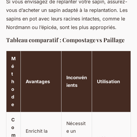
Si vous envisagez de replanter votre sapin, assurez-
vous d’acheter un sapin adapté à la replantation. Les
sapins en pot avec leurs racines intactes, comme le
Nordmann ou l’épicéa, sont les plus appropriés.
Tableau comparatif : Compostage vs Paillage
M
é
t
Inconvén
h
Avantages
Utilisation
ients
o
d
e
C
Nécessit
o
Enrichit la
e un
m