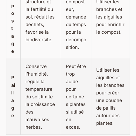
structure et
compost
Utiliser les
p
la fertilité du
eur,
branches et
o
sol, réduit les
demande
les aiguilles
s
déchets,
du temps
pour enrichir
t
favorise la
pour la
le compost.
a
biodiversité.
décompo
g
sition.
e
Conserve
Peut être
Utiliser les
l’humidité,
trop
P
aiguilles et
régule la
acide
ai
les branches
température
pour
ll
pour créer
du sol, limite
certaine
a
une couche
la croissance
s plantes
g
de paillis
des
si utilisé
e
autour des
mauvaises
en
plantes.
herbes.
excès.