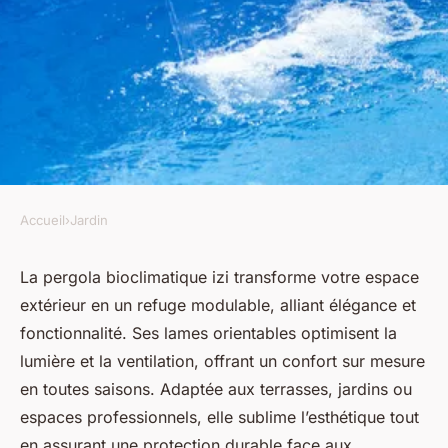
Accueil
›
Jardin
JARDIN
Découvrez la pergola
La pergola bioclimatique izi transforme votre espace
extérieur en un refuge modulable, alliant élégance et
bioclimatique izi pour un
fonctionnalité. Ses lames orientables optimisent la
extérieur idéal
lumière et la ventilation, offrant un confort sur mesure
en toutes saisons. Adaptée aux terrasses, jardins ou
Antoine
•
5 octobre 2025
•
6 min de lecture
espaces professionnels, elle sublime l’esthétique tout
en assurant une protection durable face aux