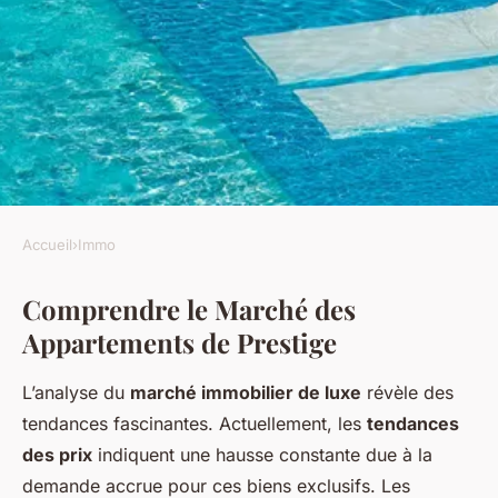
Accueil
›
Immo
IMMO
Comprendre le Marché des
Investir dans un Appartement
Appartements de Prestige
de Prestige : Astuces et Points
Clés à Considérer
L’analyse du
marché immobilier de luxe
révèle des
tendances fascinantes. Actuellement, les
tendances
Antoine
•
5 mars 2025
•
7 min de lecture
des prix
indiquent une hausse constante due à la
demande accrue pour ces biens exclusifs. Les