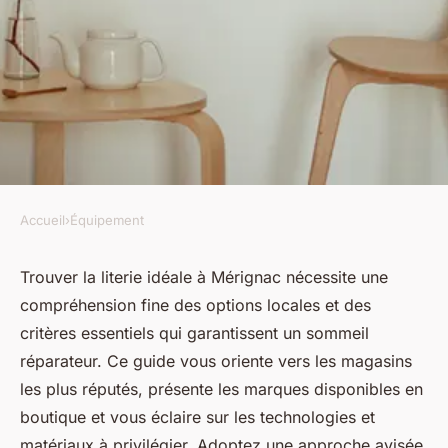
Accueil
›
Équipement
ÉQUIPEMENT
Les meilleures literies à
Trouver la literie idéale à Mérignac nécessite une
compréhension fine des options locales et des
mérignac : conseils et
critères essentiels qui garantissent un sommeil
sélections
réparateur. Ce guide vous oriente vers les magasins
les plus réputés, présente les marques disponibles en
Antoine
•
15 octobre 2025
•
6 min de lecture
boutique et vous éclaire sur les technologies et
matériaux à privilégier. Adoptez une approche avisée