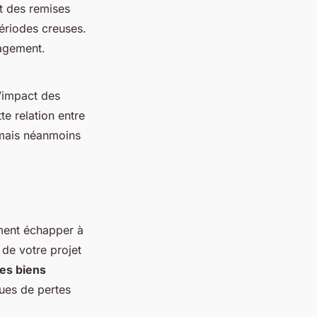
nt des remises
ériodes creuses.
nagement.
l’impact des
e relation entre
 mais néanmoins
ment échapper à
e de votre projet
des biens
ques de pertes