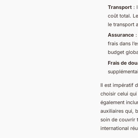
Transport
: 
coût total. L
Antoine
•
26 février 2025
•
5 min de lecture
le transport 
Assurance
:
frais dans l’
budget globa
Frais de dou
supplémentair
Il est impératif 
choisir celui qui
également inclu
auxiliaires qui,
soin de couvrir
international réu