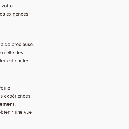
t votre
vos exigences.
 aide précieuse.
 réelle des
ertent sur les
foule
rs expériences,
gement
.
 obtenir une vue