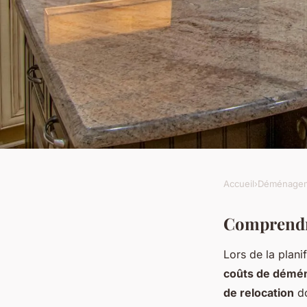
Accueil
›
Déménage
DÉMÉNAGEMENT
Le cost du déména
Comprendre
Lors de la plani
international : Com
coûts de démén
efficacement ?
de relocation
do