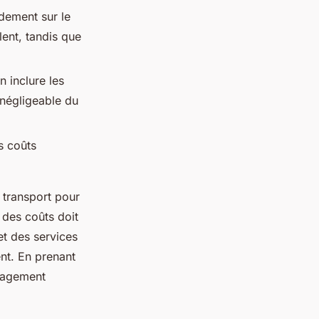
ndement sur le
lent, tandis que
n inclure les
 négligeable du
es coûts
 transport pour
n des coûts doit
et des services
ent. En prenant
nagement