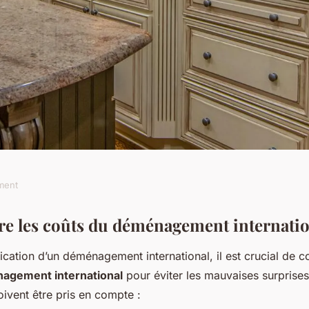
ment
gement
 les coûts du déménagement internatio
fication d’un déménagement international, il est crucial de 
ment budgetiser
agement international
pour éviter les mauvaises surprises
ivent être pris en compte :