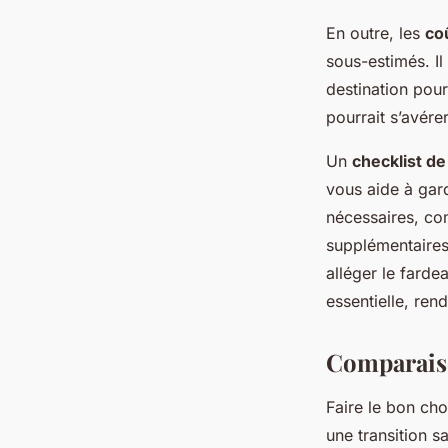
En outre, les
co
sous-estimés. Il
destination pour
pourrait s’avérer
Un
checklist 
vous aide à gar
nécessaires, co
supplémentaires
alléger le farde
essentielle, ren
Comparaiso
Faire le bon ch
une transition s