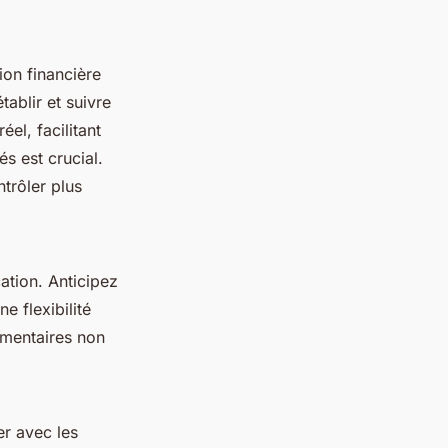
tion financière
tablir et suivre
el, facilitant
és est crucial.
trôler plus
ation. Anticipez
e flexibilité
émentaires non
er avec les