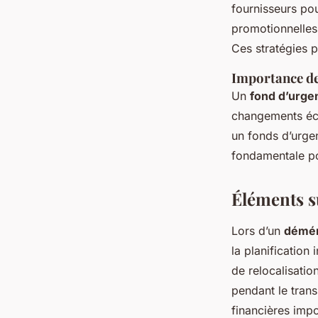
fournisseurs pou
promotionnelles
Ces stratégies 
Importance de
Un
fond d’urge
changements écon
un fonds d’urge
fondamentale po
Éléments s
Lors d’un
démén
la planification 
de relocalisatio
pendant le trans
financières imp