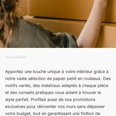
Accueil
›
Déco
DÉCO
Papier peint rouleaux : trouvez
Apportez une touche unique à votre intérieur grâce à
notre vaste sélection de papier peint en rouleaux. Des
votre style et profitez de nos
motifs variés, des matériaux adaptés à chaque pièce
promos
et des conseils pratiques vous aident à trouver le
style parfait. Profitez aussi de nos promotions
Antoine
•
14 mai 2025
•
6 min de lecture
exclusives pour réinventer vos murs sans dépasser
votre budget, tout en garantissant une finition de